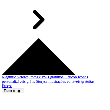
Magnific
Vetores, fotos e PSD gratuitos
Flaticon
Ícones
personalizáveis grátis
Storyset
Ilustrações editáveis gratuitas
Preços
Fazer o login