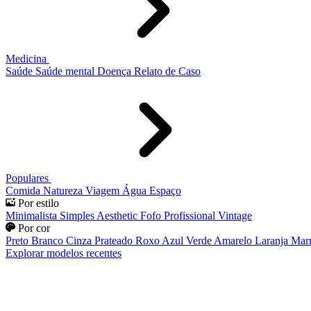
Medicina
Saúde
Saúde mental
Doença
Relato de Caso
Populares
Comida
Natureza
Viagem
Água
Espaço
Por estilo
Minimalista
Simples
Aesthetic
Fofo
Profissional
Vintage
Por cor
Preto
Branco
Cinza
Prateado
Roxo
Azul
Verde
Amarelo
Laranja
Mar
Explorar modelos recentes