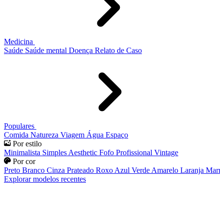
Medicina
Saúde
Saúde mental
Doença
Relato de Caso
Populares
Comida
Natureza
Viagem
Água
Espaço
Por estilo
Minimalista
Simples
Aesthetic
Fofo
Profissional
Vintage
Por cor
Preto
Branco
Cinza
Prateado
Roxo
Azul
Verde
Amarelo
Laranja
Mar
Explorar modelos recentes