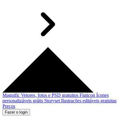
Magnific
Vetores, fotos e PSD gratuitos
Flaticon
Ícones
personalizáveis grátis
Storyset
Ilustrações editáveis gratuitas
Preços
Fazer o login