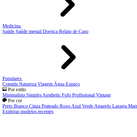
Medicina
Saúde
Saúde mental
Doença
Relato de Caso
Populares
Comida
Natureza
Viagem
Água
Espaço
Por estilo
Minimalista
Simples
Aesthetic
Fofo
Profissional
Vintage
Por cor
Preto
Branco
Cinza
Prateado
Roxo
Azul
Verde
Amarelo
Laranja
Mar
Explorar modelos recentes