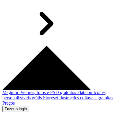
Magnific
Vetores, fotos e PSD gratuitos
Flaticon
Ícones
personalizáveis grátis
Storyset
Ilustrações editáveis gratuitas
Preços
Fazer o login