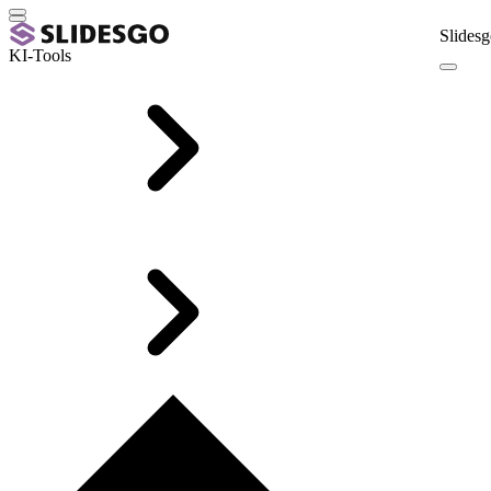
Slidesg
KI-Tools