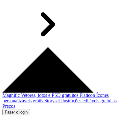
Magnific
Vetores, fotos e PSD gratuitos
Flaticon
Ícones
personalizáveis grátis
Storyset
Ilustrações editáveis gratuitas
Preços
Fazer o login