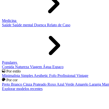
Medicina
Saúde
Saúde mental
Doença
Relato de Caso
Populares
Comida
Natureza
Viagem
Água
Espaço
Por estilo
Minimalista
Simples
Aesthetic
Fofo
Profissional
Vintage
Por cor
Preto
Branco
Cinza
Prateado
Roxo
Azul
Verde
Amarelo
Laranja
Mar
Explorar modelos recentes