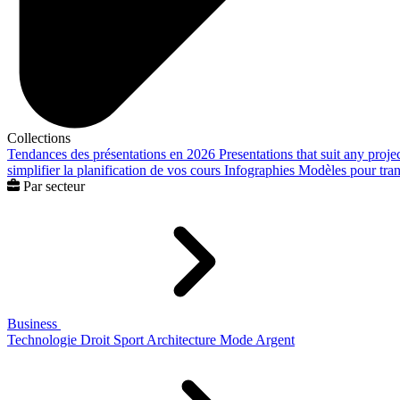
Collections
Tendances des présentations en 2026
Presentations that suit any proje
simplifier la planification de vos cours
Infographies
Modèles pour trans
Par secteur
Business
Technologie
Droit
Sport
Architecture
Mode
Argent