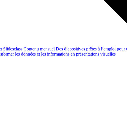
ct
Slidesclass
Contenu mensuel
Des diapositives prêtes à l’emploi pour t
former les données et les informations en présentations visuelles