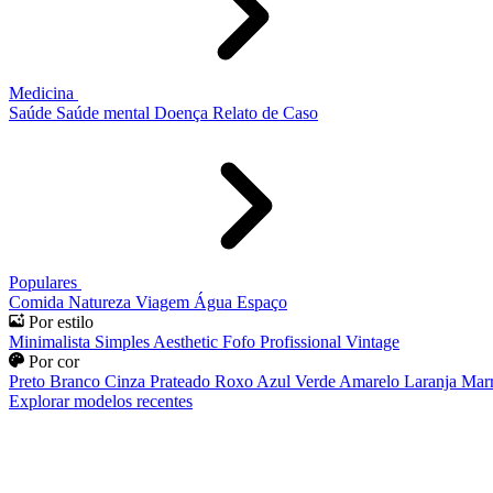
Medicina
Saúde
Saúde mental
Doença
Relato de Caso
Populares
Comida
Natureza
Viagem
Água
Espaço
Por estilo
Minimalista
Simples
Aesthetic
Fofo
Profissional
Vintage
Por cor
Preto
Branco
Cinza
Prateado
Roxo
Azul
Verde
Amarelo
Laranja
Mar
Explorar modelos recentes