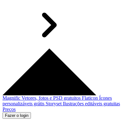
Magnific
Vetores, fotos e PSD gratuitos
Flaticon
Ícones
personalizáveis grátis
Storyset
Ilustrações editáveis gratuitas
Preços
Fazer o login