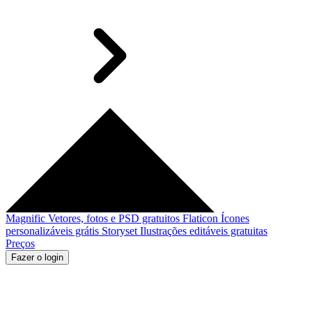
Magnific
Vetores, fotos e PSD gratuitos
Flaticon
Ícones
personalizáveis grátis
Storyset
Ilustrações editáveis gratuitas
Preços
Fazer o login