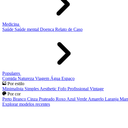
Medicina
Saúde
Saúde mental
Doença
Relato de Caso
Populares
Comida
Natureza
Viagem
Água
Espaço
Por estilo
Minimalista
Simples
Aesthetic
Fofo
Profissional
Vintage
Por cor
Preto
Branco
Cinza
Prateado
Roxo
Azul
Verde
Amarelo
Laranja
Mar
Explorar modelos recentes