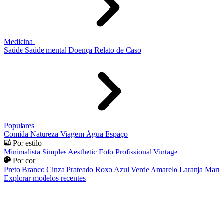
Medicina
Saúde
Saúde mental
Doença
Relato de Caso
Populares
Comida
Natureza
Viagem
Água
Espaço
Por estilo
Minimalista
Simples
Aesthetic
Fofo
Profissional
Vintage
Por cor
Preto
Branco
Cinza
Prateado
Roxo
Azul
Verde
Amarelo
Laranja
Mar
Explorar modelos recentes