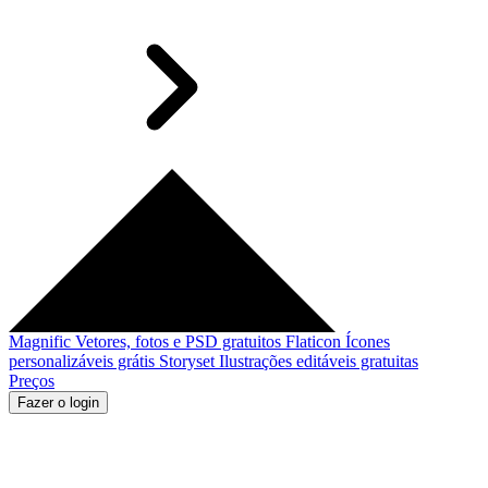
Magnific
Vetores, fotos e PSD gratuitos
Flaticon
Ícones
personalizáveis grátis
Storyset
Ilustrações editáveis gratuitas
Preços
Fazer o login