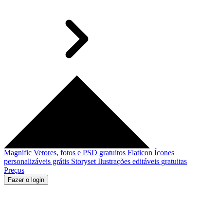
Magnific
Vetores, fotos e PSD gratuitos
Flaticon
Ícones
personalizáveis grátis
Storyset
Ilustrações editáveis gratuitas
Preços
Fazer o login