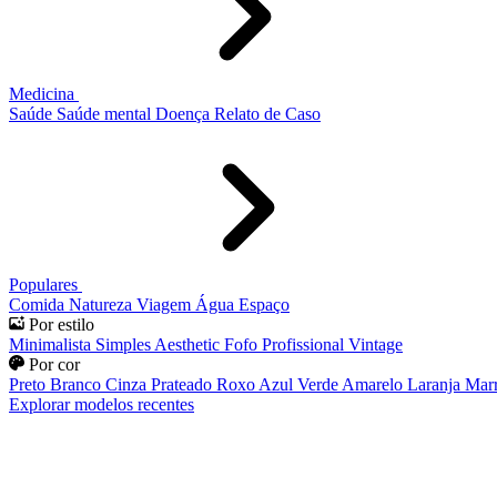
Medicina
Saúde
Saúde mental
Doença
Relato de Caso
Populares
Comida
Natureza
Viagem
Água
Espaço
Por estilo
Minimalista
Simples
Aesthetic
Fofo
Profissional
Vintage
Por cor
Preto
Branco
Cinza
Prateado
Roxo
Azul
Verde
Amarelo
Laranja
Mar
Explorar modelos recentes