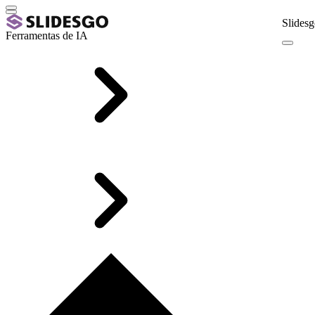
Slidesg
Ferramentas de IA