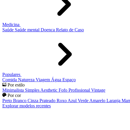
Medicina
Saúde
Saúde mental
Doença
Relato de Caso
Populares
Comida
Natureza
Viagem
Água
Espaço
Por estilo
Minimalista
Simples
Aesthetic
Fofo
Profissional
Vintage
Por cor
Preto
Branco
Cinza
Prateado
Roxo
Azul
Verde
Amarelo
Laranja
Mar
Explorar modelos recentes