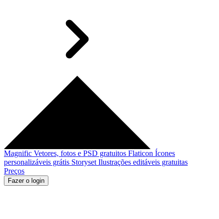
Magnific
Vetores, fotos e PSD gratuitos
Flaticon
Ícones
personalizáveis grátis
Storyset
Ilustrações editáveis gratuitas
Preços
Fazer o login