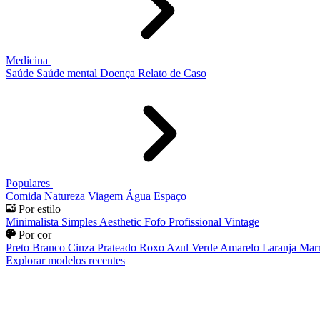
Medicina
Saúde
Saúde mental
Doença
Relato de Caso
Populares
Comida
Natureza
Viagem
Água
Espaço
Por estilo
Minimalista
Simples
Aesthetic
Fofo
Profissional
Vintage
Por cor
Preto
Branco
Cinza
Prateado
Roxo
Azul
Verde
Amarelo
Laranja
Mar
Explorar modelos recentes