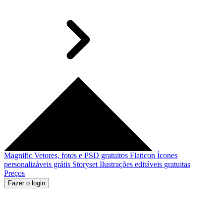
Magnific
Vetores, fotos e PSD gratuitos
Flaticon
Ícones
personalizáveis grátis
Storyset
Ilustrações editáveis gratuitas
Preços
Fazer o login