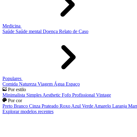
Medicina
Saúde
Saúde mental
Doença
Relato de Caso
Populares
Comida
Natureza
Viagem
Água
Espaço
Por estilo
Minimalista
Simples
Aesthetic
Fofo
Profissional
Vintage
Por cor
Preto
Branco
Cinza
Prateado
Roxo
Azul
Verde
Amarelo
Laranja
Mar
Explorar modelos recentes