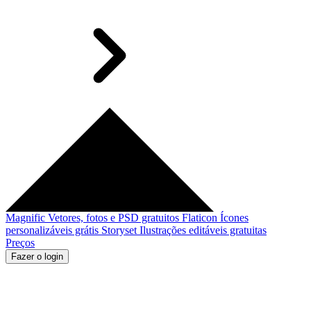
Magnific
Vetores, fotos e PSD gratuitos
Flaticon
Ícones
personalizáveis grátis
Storyset
Ilustrações editáveis gratuitas
Preços
Fazer o login