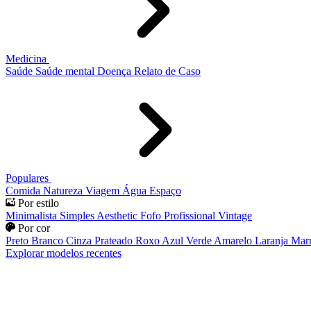
Medicina
Saúde
Saúde mental
Doença
Relato de Caso
Populares
Comida
Natureza
Viagem
Água
Espaço
Por estilo
Minimalista
Simples
Aesthetic
Fofo
Profissional
Vintage
Por cor
Preto
Branco
Cinza
Prateado
Roxo
Azul
Verde
Amarelo
Laranja
Mar
Explorar modelos recentes