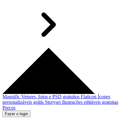
Magnific
Vetores, fotos e PSD gratuitos
Flaticon
Ícones
personalizáveis grátis
Storyset
Ilustrações editáveis gratuitas
Preços
Fazer o login