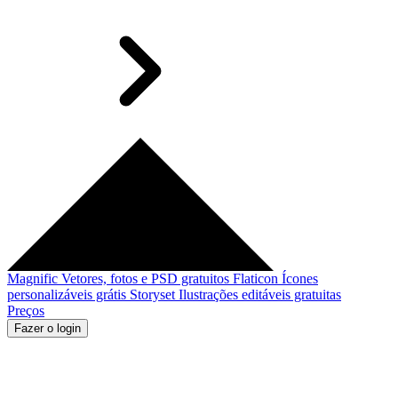
Magnific
Vetores, fotos e PSD gratuitos
Flaticon
Ícones
personalizáveis grátis
Storyset
Ilustrações editáveis gratuitas
Preços
Fazer o login