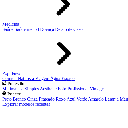
Medicina
Saúde
Saúde mental
Doença
Relato de Caso
Populares
Comida
Natureza
Viagem
Água
Espaço
Por estilo
Minimalista
Simples
Aesthetic
Fofo
Profissional
Vintage
Por cor
Preto
Branco
Cinza
Prateado
Roxo
Azul
Verde
Amarelo
Laranja
Mar
Explorar modelos recentes