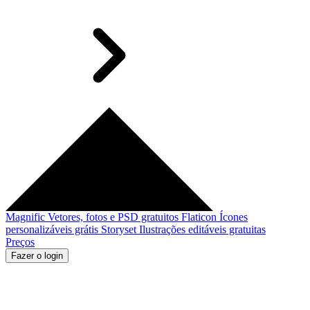
Magnific
Vetores, fotos e PSD gratuitos
Flaticon
Ícones
personalizáveis grátis
Storyset
Ilustrações editáveis gratuitas
Preços
Fazer o login