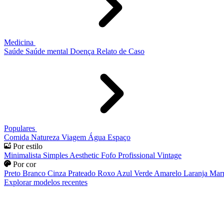
Medicina
Saúde
Saúde mental
Doença
Relato de Caso
Populares
Comida
Natureza
Viagem
Água
Espaço
Por estilo
Minimalista
Simples
Aesthetic
Fofo
Profissional
Vintage
Por cor
Preto
Branco
Cinza
Prateado
Roxo
Azul
Verde
Amarelo
Laranja
Mar
Explorar modelos recentes