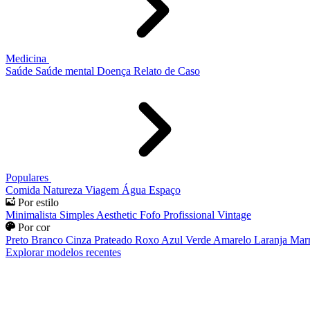
Medicina
Saúde
Saúde mental
Doença
Relato de Caso
Populares
Comida
Natureza
Viagem
Água
Espaço
Por estilo
Minimalista
Simples
Aesthetic
Fofo
Profissional
Vintage
Por cor
Preto
Branco
Cinza
Prateado
Roxo
Azul
Verde
Amarelo
Laranja
Mar
Explorar modelos recentes