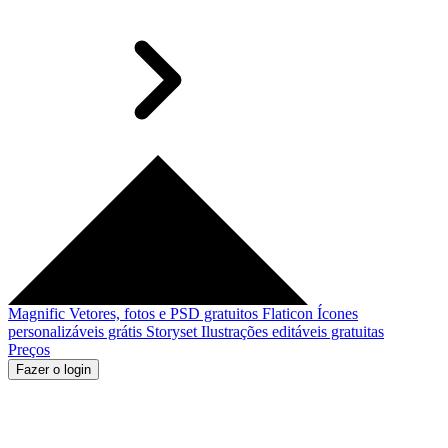
Magnific
Vetores, fotos e PSD gratuitos
Flaticon
Ícones
personalizáveis grátis
Storyset
Ilustrações editáveis gratuitas
Preços
Fazer o login