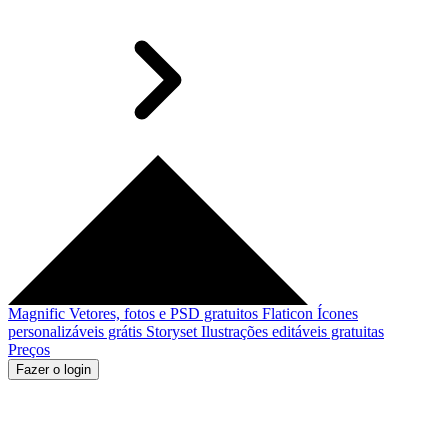
Magnific
Vetores, fotos e PSD gratuitos
Flaticon
Ícones
personalizáveis grátis
Storyset
Ilustrações editáveis gratuitas
Preços
Fazer o login