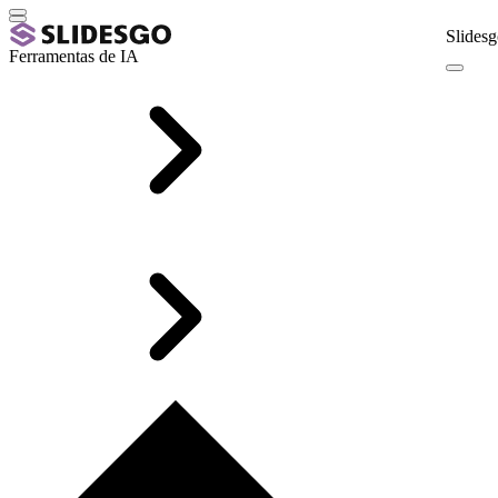
Slidesg
Ferramentas de IA