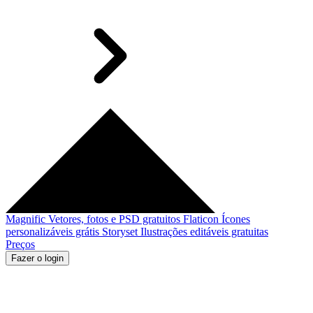
Magnific
Vetores, fotos e PSD gratuitos
Flaticon
Ícones
personalizáveis grátis
Storyset
Ilustrações editáveis gratuitas
Preços
Fazer o login