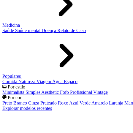
Medicina
Saúde
Saúde mental
Doença
Relato de Caso
Populares
Comida
Natureza
Viagem
Água
Espaço
Por estilo
Minimalista
Simples
Aesthetic
Fofo
Profissional
Vintage
Por cor
Preto
Branco
Cinza
Prateado
Roxo
Azul
Verde
Amarelo
Laranja
Mar
Explorar modelos recentes