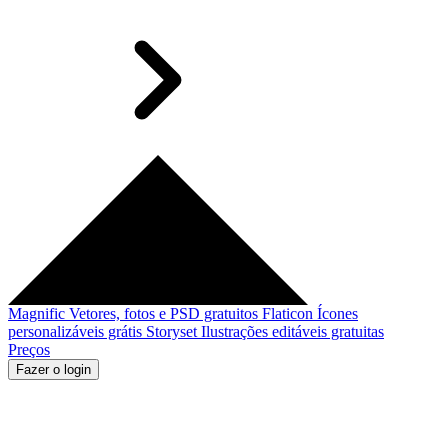
Magnific
Vetores, fotos e PSD gratuitos
Flaticon
Ícones
personalizáveis grátis
Storyset
Ilustrações editáveis gratuitas
Preços
Fazer o login