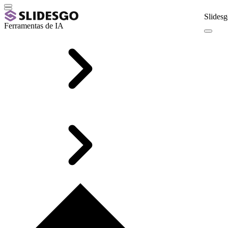
Slidesg
Ferramentas de IA