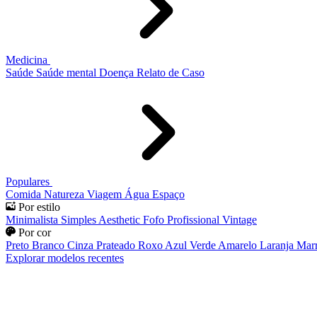
Medicina
Saúde
Saúde mental
Doença
Relato de Caso
Populares
Comida
Natureza
Viagem
Água
Espaço
Por estilo
Minimalista
Simples
Aesthetic
Fofo
Profissional
Vintage
Por cor
Preto
Branco
Cinza
Prateado
Roxo
Azul
Verde
Amarelo
Laranja
Mar
Explorar modelos recentes