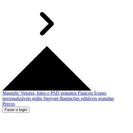
Magnific
Vetores, fotos e PSD gratuitos
Flaticon
Ícones
personalizáveis grátis
Storyset
Ilustrações editáveis gratuitas
Preços
Fazer o login