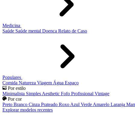
Medicina
Saúde
Saúde mental
Doença
Relato de Caso
Populares
Comida
Natureza
Viagem
Água
Espaço
Por estilo
Minimalista
Simples
Aesthetic
Fofo
Profissional
Vintage
Por cor
Preto
Branco
Cinza
Prateado
Roxo
Azul
Verde
Amarelo
Laranja
Mar
Explorar modelos recentes