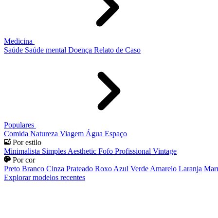
Medicina
Saúde
Saúde mental
Doença
Relato de Caso
Populares
Comida
Natureza
Viagem
Água
Espaço
Por estilo
Minimalista
Simples
Aesthetic
Fofo
Profissional
Vintage
Por cor
Preto
Branco
Cinza
Prateado
Roxo
Azul
Verde
Amarelo
Laranja
Mar
Explorar modelos recentes