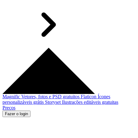
Magnific
Vetores, fotos e PSD gratuitos
Flaticon
Ícones
personalizáveis grátis
Storyset
Ilustrações editáveis gratuitas
Preços
Fazer o login