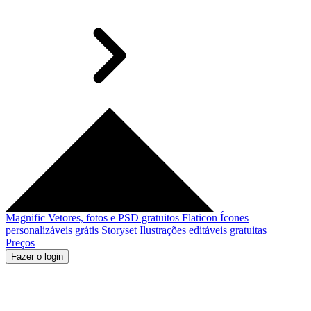
Magnific
Vetores, fotos e PSD gratuitos
Flaticon
Ícones
personalizáveis grátis
Storyset
Ilustrações editáveis gratuitas
Preços
Fazer o login