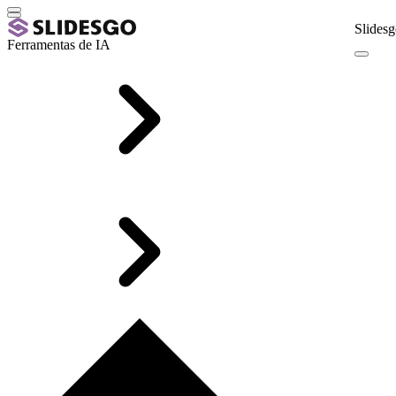
Slidesg
Ferramentas de IA