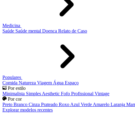
Medicina
Saúde
Saúde mental
Doença
Relato de Caso
Populares
Comida
Natureza
Viagem
Água
Espaço
Por estilo
Minimalista
Simples
Aesthetic
Fofo
Profissional
Vintage
Por cor
Preto
Branco
Cinza
Prateado
Roxo
Azul
Verde
Amarelo
Laranja
Mar
Explorar modelos recentes