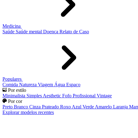
Medicina
Saúde
Saúde mental
Doença
Relato de Caso
Populares
Comida
Natureza
Viagem
Água
Espaço
Por estilo
Minimalista
Simples
Aesthetic
Fofo
Profissional
Vintage
Por cor
Preto
Branco
Cinza
Prateado
Roxo
Azul
Verde
Amarelo
Laranja
Mar
Explorar modelos recentes