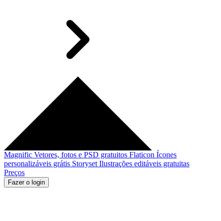
Magnific
Vetores, fotos e PSD gratuitos
Flaticon
Ícones
personalizáveis grátis
Storyset
Ilustrações editáveis gratuitas
Preços
Fazer o login