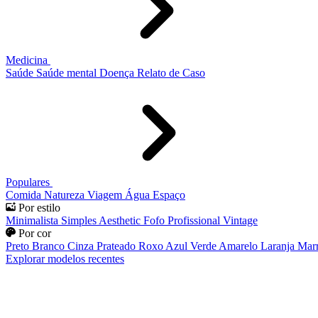
Medicina
Saúde
Saúde mental
Doença
Relato de Caso
Populares
Comida
Natureza
Viagem
Água
Espaço
Por estilo
Minimalista
Simples
Aesthetic
Fofo
Profissional
Vintage
Por cor
Preto
Branco
Cinza
Prateado
Roxo
Azul
Verde
Amarelo
Laranja
Mar
Explorar modelos recentes