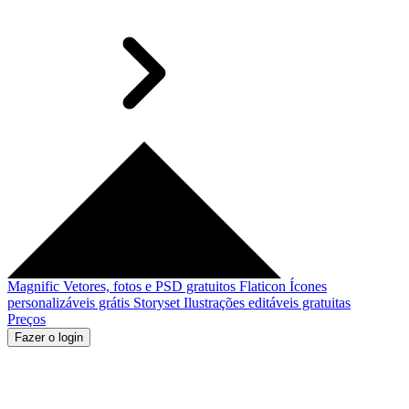
Magnific
Vetores, fotos e PSD gratuitos
Flaticon
Ícones
personalizáveis grátis
Storyset
Ilustrações editáveis gratuitas
Preços
Fazer o login