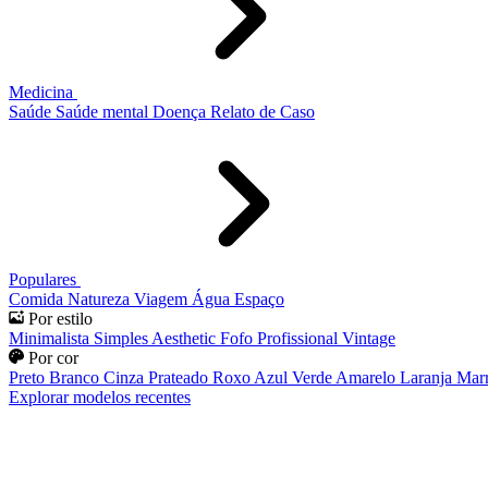
Medicina
Saúde
Saúde mental
Doença
Relato de Caso
Populares
Comida
Natureza
Viagem
Água
Espaço
Por estilo
Minimalista
Simples
Aesthetic
Fofo
Profissional
Vintage
Por cor
Preto
Branco
Cinza
Prateado
Roxo
Azul
Verde
Amarelo
Laranja
Mar
Explorar modelos recentes