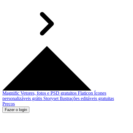
Magnific
Vetores, fotos e PSD gratuitos
Flaticon
Ícones
personalizáveis grátis
Storyset
Ilustrações editáveis gratuitas
Preços
Fazer o login