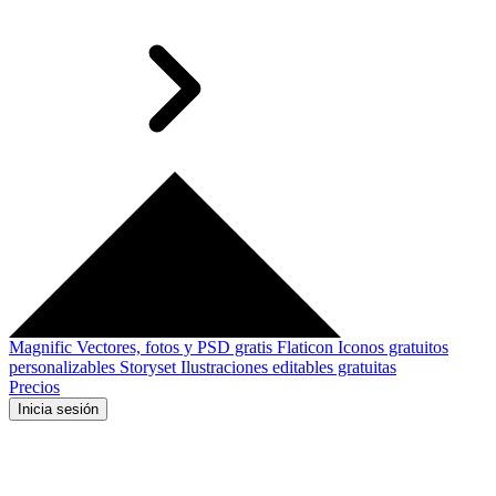
Magnific
Vectores, fotos y PSD gratis
Flaticon
Iconos gratuitos
personalizables
Storyset
Ilustraciones editables gratuitas
Precios
Inicia sesión