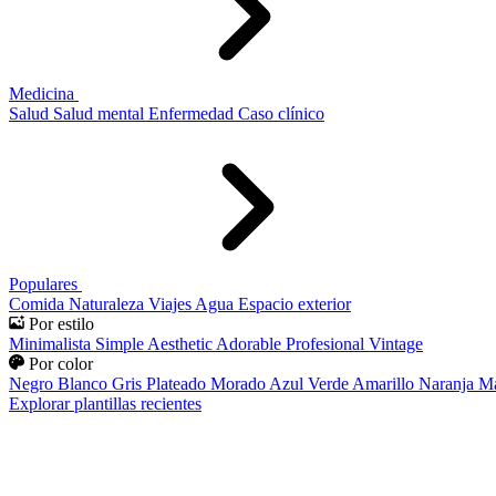
Medicina
Salud
Salud mental
Enfermedad
Caso clínico
Populares
Comida
Naturaleza
Viajes
Agua
Espacio exterior
Por estilo
Minimalista
Simple
Aesthetic
Adorable
Profesional
Vintage
Por color
Negro
Blanco
Gris
Plateado
Morado
Azul
Verde
Amarillo
Naranja
Ma
Explorar plantillas recientes