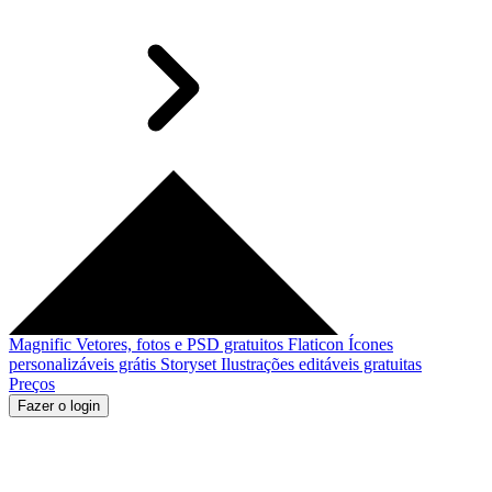
Magnific
Vetores, fotos e PSD gratuitos
Flaticon
Ícones
personalizáveis grátis
Storyset
Ilustrações editáveis gratuitas
Preços
Fazer o login