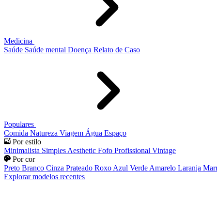
Medicina
Saúde
Saúde mental
Doença
Relato de Caso
Populares
Comida
Natureza
Viagem
Água
Espaço
Por estilo
Minimalista
Simples
Aesthetic
Fofo
Profissional
Vintage
Por cor
Preto
Branco
Cinza
Prateado
Roxo
Azul
Verde
Amarelo
Laranja
Mar
Explorar modelos recentes