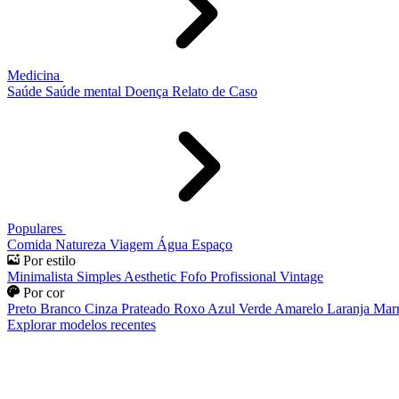
Medicina
Saúde
Saúde mental
Doença
Relato de Caso
Populares
Comida
Natureza
Viagem
Água
Espaço
Por estilo
Minimalista
Simples
Aesthetic
Fofo
Profissional
Vintage
Por cor
Preto
Branco
Cinza
Prateado
Roxo
Azul
Verde
Amarelo
Laranja
Mar
Explorar modelos recentes