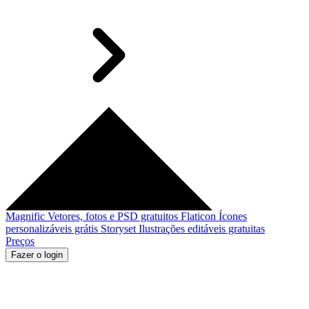
Magnific
Vetores, fotos e PSD gratuitos
Flaticon
Ícones
personalizáveis grátis
Storyset
Ilustrações editáveis gratuitas
Preços
Fazer o login