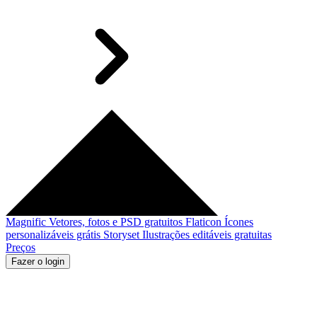
Magnific
Vetores, fotos e PSD gratuitos
Flaticon
Ícones
personalizáveis grátis
Storyset
Ilustrações editáveis gratuitas
Preços
Fazer o login