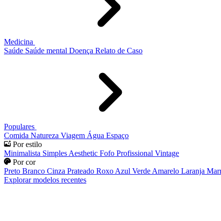
Medicina
Saúde
Saúde mental
Doença
Relato de Caso
Populares
Comida
Natureza
Viagem
Água
Espaço
Por estilo
Minimalista
Simples
Aesthetic
Fofo
Profissional
Vintage
Por cor
Preto
Branco
Cinza
Prateado
Roxo
Azul
Verde
Amarelo
Laranja
Mar
Explorar modelos recentes