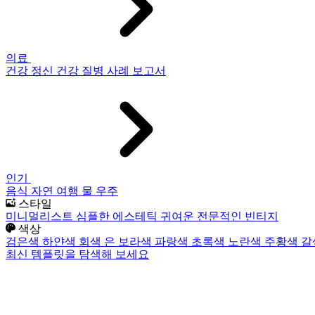
의료
건강
정신 건강
질병
사례 보고서
인기
음식
자연
여행
물
우주
스타일
미니멀리스트
심플한
에스테틱
귀여운
전문적인
빈티지
색상
검은색
하얀색
회색
은
보라색
파랑색
초록색
노란색
주황색
갈
최신 템플릿을 탐색해 보세요