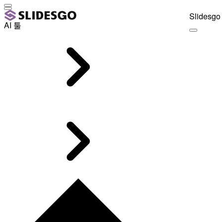
Slidesgo 
AI 툴