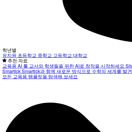
학년별
유치원
초등학교
중학교
고등학교
대학교
추천 자료
교육용 AI 툴
교사와 학생들을 위한 AI로 창작을 시작하세요
Sl
Smartick
Smartick과 함께 새로운 방식으로 수학의 세계를 발
모든 교육용 템플릿을 탐색해 보세요