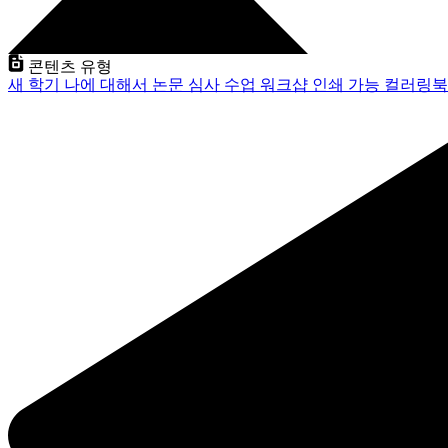
콘텐츠 유형
새 학기
나에 대해서
논문 심사
수업
워크샵
인쇄 가능
컬러링북