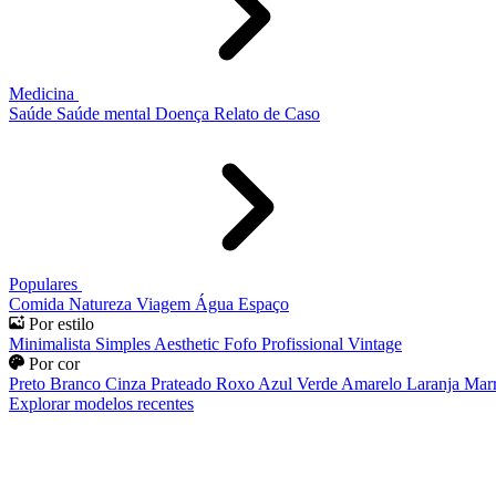
Medicina
Saúde
Saúde mental
Doença
Relato de Caso
Populares
Comida
Natureza
Viagem
Água
Espaço
Por estilo
Minimalista
Simples
Aesthetic
Fofo
Profissional
Vintage
Por cor
Preto
Branco
Cinza
Prateado
Roxo
Azul
Verde
Amarelo
Laranja
Mar
Explorar modelos recentes