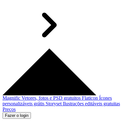
Magnific
Vetores, fotos e PSD gratuitos
Flaticon
Ícones
personalizáveis grátis
Storyset
Ilustrações editáveis gratuitas
Preços
Fazer o login