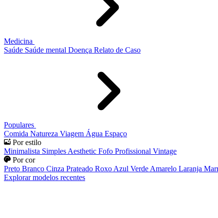
Medicina
Saúde
Saúde mental
Doença
Relato de Caso
Populares
Comida
Natureza
Viagem
Água
Espaço
Por estilo
Minimalista
Simples
Aesthetic
Fofo
Profissional
Vintage
Por cor
Preto
Branco
Cinza
Prateado
Roxo
Azul
Verde
Amarelo
Laranja
Mar
Explorar modelos recentes