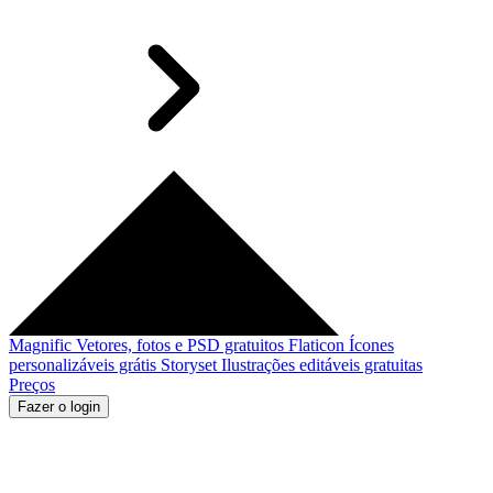
Magnific
Vetores, fotos e PSD gratuitos
Flaticon
Ícones
personalizáveis grátis
Storyset
Ilustrações editáveis gratuitas
Preços
Fazer o login