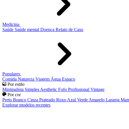
Medicina
Saúde
Saúde mental
Doença
Relato de Caso
Populares
Comida
Natureza
Viagem
Água
Espaço
Por estilo
Minimalista
Simples
Aesthetic
Fofo
Profissional
Vintage
Por cor
Preto
Branco
Cinza
Prateado
Roxo
Azul
Verde
Amarelo
Laranja
Mar
Explorar modelos recentes