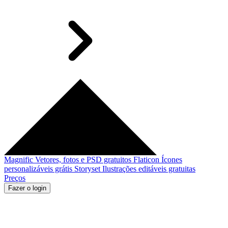
Magnific
Vetores, fotos e PSD gratuitos
Flaticon
Ícones
personalizáveis grátis
Storyset
Ilustrações editáveis gratuitas
Preços
Fazer o login