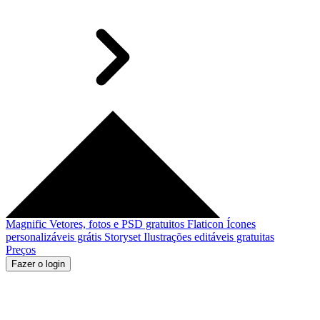
Magnific
Vetores, fotos e PSD gratuitos
Flaticon
Ícones
personalizáveis grátis
Storyset
Ilustrações editáveis gratuitas
Preços
Fazer o login