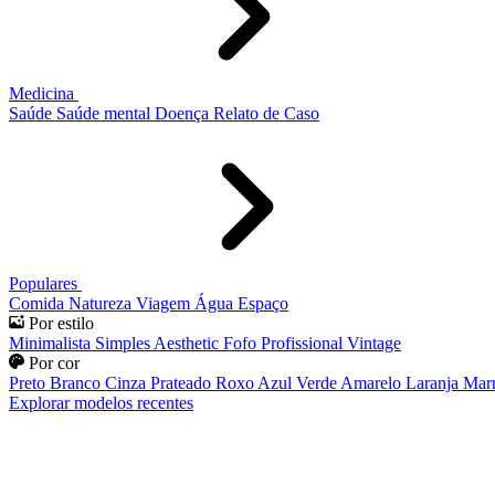
Medicina
Saúde
Saúde mental
Doença
Relato de Caso
Populares
Comida
Natureza
Viagem
Água
Espaço
Por estilo
Minimalista
Simples
Aesthetic
Fofo
Profissional
Vintage
Por cor
Preto
Branco
Cinza
Prateado
Roxo
Azul
Verde
Amarelo
Laranja
Mar
Explorar modelos recentes