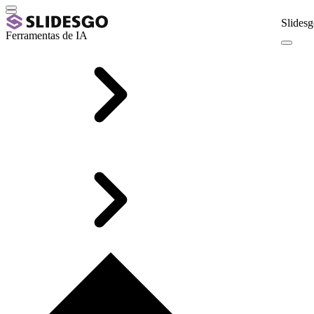
Slidesg
Ferramentas de IA