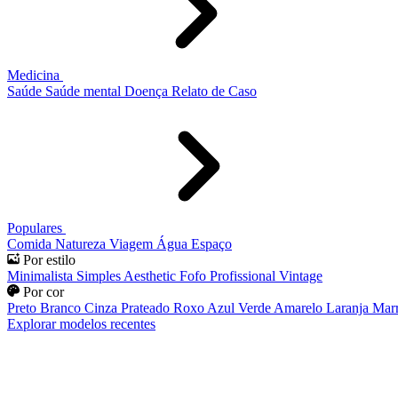
Medicina
Saúde
Saúde mental
Doença
Relato de Caso
Populares
Comida
Natureza
Viagem
Água
Espaço
Por estilo
Minimalista
Simples
Aesthetic
Fofo
Profissional
Vintage
Por cor
Preto
Branco
Cinza
Prateado
Roxo
Azul
Verde
Amarelo
Laranja
Mar
Explorar modelos recentes