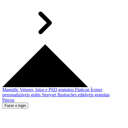
Magnific
Vetores, fotos e PSD gratuitos
Flaticon
Ícones
personalizáveis grátis
Storyset
Ilustrações editáveis gratuitas
Preços
Fazer o login