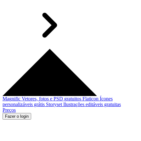
Magnific
Vetores, fotos e PSD gratuitos
Flaticon
Ícones
personalizáveis grátis
Storyset
Ilustrações editáveis gratuitas
Preços
Fazer o login