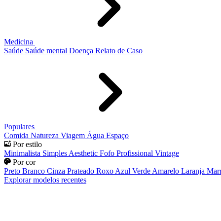
Medicina
Saúde
Saúde mental
Doença
Relato de Caso
Populares
Comida
Natureza
Viagem
Água
Espaço
Por estilo
Minimalista
Simples
Aesthetic
Fofo
Profissional
Vintage
Por cor
Preto
Branco
Cinza
Prateado
Roxo
Azul
Verde
Amarelo
Laranja
Mar
Explorar modelos recentes