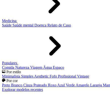
Medicina
Saúde
Saúde mental
Doença
Relato de Caso
Populares
Comida
Natureza
Viagem
Água
Espaço
Por estilo
Minimalista
Simples
Aesthetic
Fofo
Profissional
Vintage
Por cor
Preto
Branco
Cinza
Prateado
Roxo
Azul
Verde
Amarelo
Laranja
Mar
Explorar modelos recentes