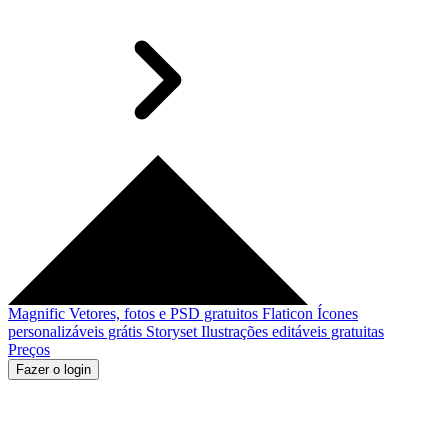
Magnific
Vetores, fotos e PSD gratuitos
Flaticon
Ícones
personalizáveis grátis
Storyset
Ilustrações editáveis gratuitas
Preços
Fazer o login