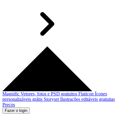
Magnific
Vetores, fotos e PSD gratuitos
Flaticon
Ícones
personalizáveis grátis
Storyset
Ilustrações editáveis gratuitas
Preços
Fazer o login