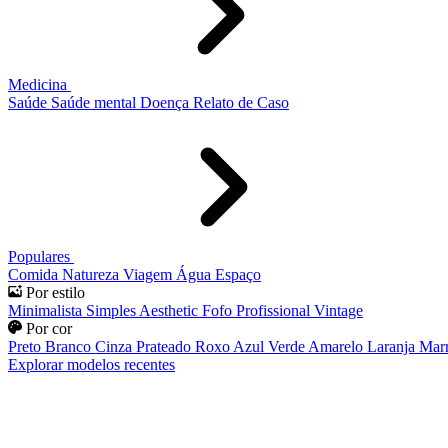
Medicina
Saúde
Saúde mental
Doença
Relato de Caso
Populares
Comida
Natureza
Viagem
Água
Espaço
Por estilo
Minimalista
Simples
Aesthetic
Fofo
Profissional
Vintage
Por cor
Preto
Branco
Cinza
Prateado
Roxo
Azul
Verde
Amarelo
Laranja
Mar
Explorar modelos recentes