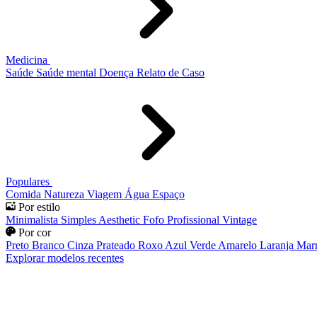
Medicina
Saúde
Saúde mental
Doença
Relato de Caso
Populares
Comida
Natureza
Viagem
Água
Espaço
Por estilo
Minimalista
Simples
Aesthetic
Fofo
Profissional
Vintage
Por cor
Preto
Branco
Cinza
Prateado
Roxo
Azul
Verde
Amarelo
Laranja
Mar
Explorar modelos recentes