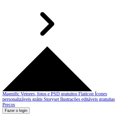
Magnific
Vetores, fotos e PSD gratuitos
Flaticon
Ícones
personalizáveis grátis
Storyset
Ilustrações editáveis gratuitas
Preços
Fazer o login