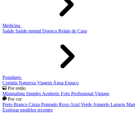
Medicina
Saúde
Saúde mental
Doença
Relato de Caso
Populares
Comida
Natureza
Viagem
Água
Espaço
Por estilo
Minimalista
Simples
Aesthetic
Fofo
Profissional
Vintage
Por cor
Preto
Branco
Cinza
Prateado
Roxo
Azul
Verde
Amarelo
Laranja
Mar
Explorar modelos recentes