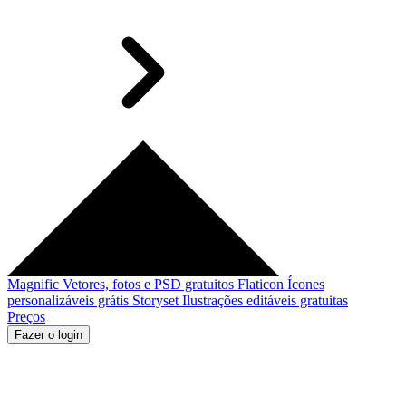
Magnific
Vetores, fotos e PSD gratuitos
Flaticon
Ícones
personalizáveis grátis
Storyset
Ilustrações editáveis gratuitas
Preços
Fazer o login