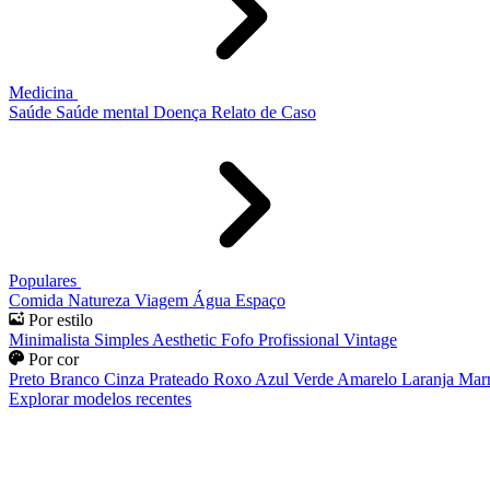
Medicina
Saúde
Saúde mental
Doença
Relato de Caso
Populares
Comida
Natureza
Viagem
Água
Espaço
Por estilo
Minimalista
Simples
Aesthetic
Fofo
Profissional
Vintage
Por cor
Preto
Branco
Cinza
Prateado
Roxo
Azul
Verde
Amarelo
Laranja
Mar
Explorar modelos recentes