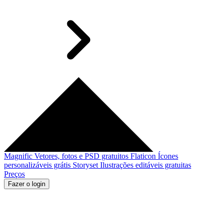
Magnific
Vetores, fotos e PSD gratuitos
Flaticon
Ícones
personalizáveis grátis
Storyset
Ilustrações editáveis gratuitas
Preços
Fazer o login