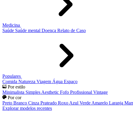
Medicina
Saúde
Saúde mental
Doença
Relato de Caso
Populares
Comida
Natureza
Viagem
Água
Espaço
Por estilo
Minimalista
Simples
Aesthetic
Fofo
Profissional
Vintage
Por cor
Preto
Branco
Cinza
Prateado
Roxo
Azul
Verde
Amarelo
Laranja
Mar
Explorar modelos recentes