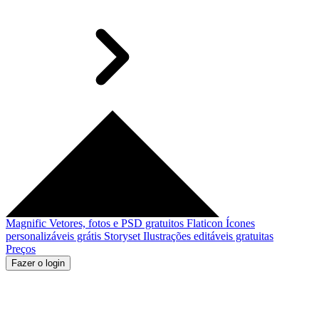
Magnific
Vetores, fotos e PSD gratuitos
Flaticon
Ícones
personalizáveis grátis
Storyset
Ilustrações editáveis gratuitas
Preços
Fazer o login