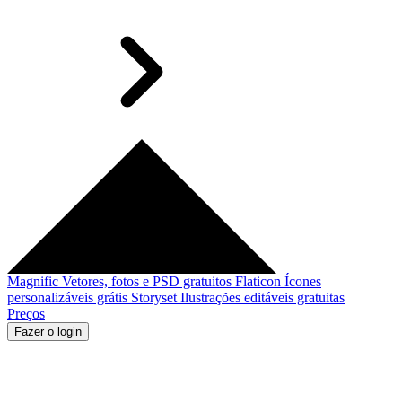
Magnific
Vetores, fotos e PSD gratuitos
Flaticon
Ícones
personalizáveis grátis
Storyset
Ilustrações editáveis gratuitas
Preços
Fazer o login