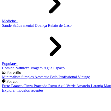
Medicina
Saúde
Saúde mental
Doença
Relato de Caso
Populares
Comida
Natureza
Viagem
Água
Espaço
Por estilo
Minimalista
Simples
Aesthetic
Fofo
Profissional
Vintage
Por cor
Preto
Branco
Cinza
Prateado
Roxo
Azul
Verde
Amarelo
Laranja
Mar
Explorar modelos recentes