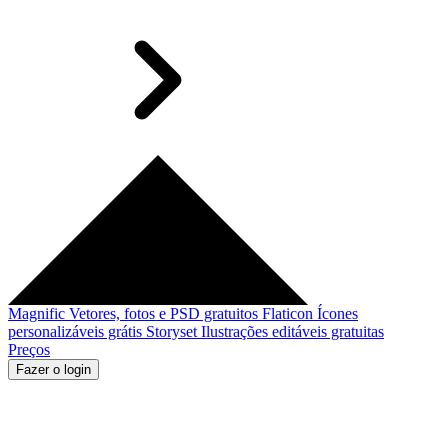
Magnific
Vetores, fotos e PSD gratuitos
Flaticon
Ícones
personalizáveis grátis
Storyset
Ilustrações editáveis gratuitas
Preços
Fazer o login