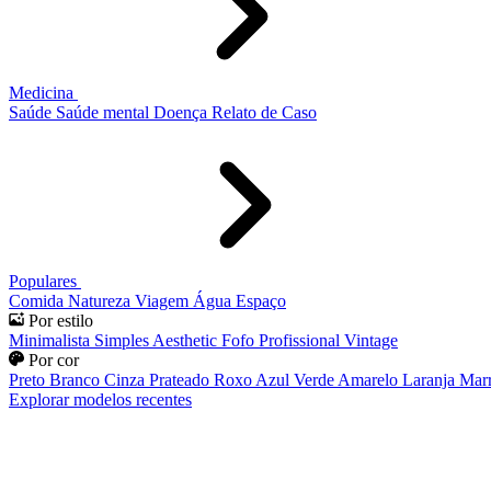
Medicina
Saúde
Saúde mental
Doença
Relato de Caso
Populares
Comida
Natureza
Viagem
Água
Espaço
Por estilo
Minimalista
Simples
Aesthetic
Fofo
Profissional
Vintage
Por cor
Preto
Branco
Cinza
Prateado
Roxo
Azul
Verde
Amarelo
Laranja
Mar
Explorar modelos recentes