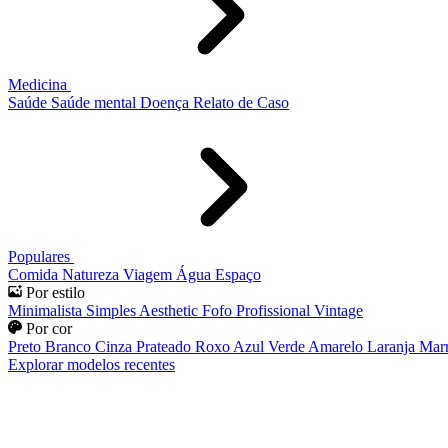
Medicina
Saúde
Saúde mental
Doença
Relato de Caso
Populares
Comida
Natureza
Viagem
Água
Espaço
Por estilo
Minimalista
Simples
Aesthetic
Fofo
Profissional
Vintage
Por cor
Preto
Branco
Cinza
Prateado
Roxo
Azul
Verde
Amarelo
Laranja
Mar
Explorar modelos recentes