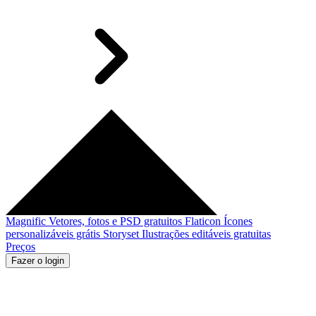
Magnific
Vetores, fotos e PSD gratuitos
Flaticon
Ícones
personalizáveis grátis
Storyset
Ilustrações editáveis gratuitas
Preços
Fazer o login