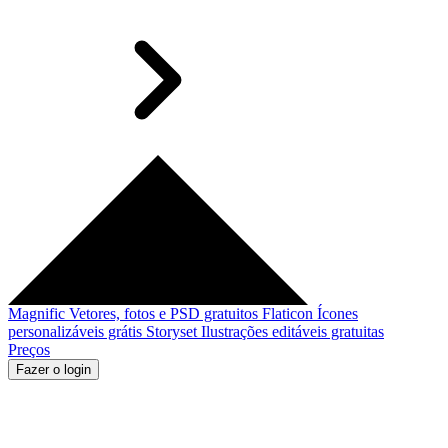
Magnific
Vetores, fotos e PSD gratuitos
Flaticon
Ícones
personalizáveis grátis
Storyset
Ilustrações editáveis gratuitas
Preços
Fazer o login