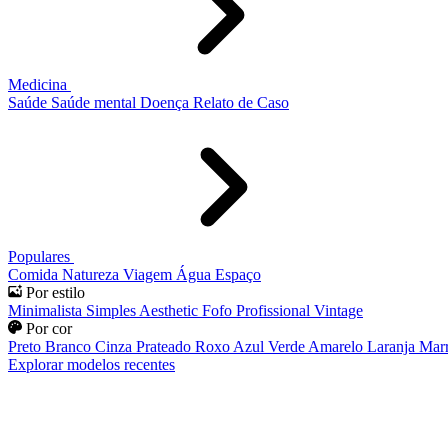
Medicina
Saúde
Saúde mental
Doença
Relato de Caso
Populares
Comida
Natureza
Viagem
Água
Espaço
Por estilo
Minimalista
Simples
Aesthetic
Fofo
Profissional
Vintage
Por cor
Preto
Branco
Cinza
Prateado
Roxo
Azul
Verde
Amarelo
Laranja
Mar
Explorar modelos recentes