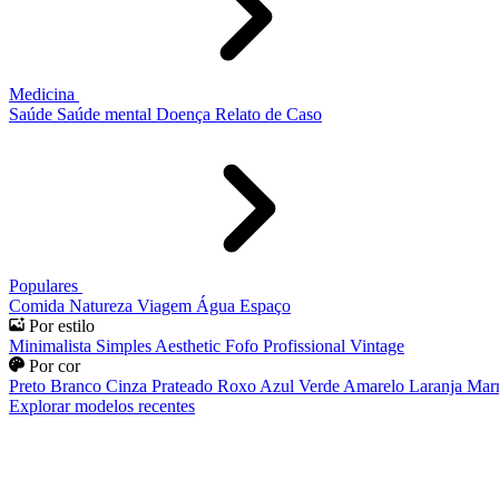
Medicina
Saúde
Saúde mental
Doença
Relato de Caso
Populares
Comida
Natureza
Viagem
Água
Espaço
Por estilo
Minimalista
Simples
Aesthetic
Fofo
Profissional
Vintage
Por cor
Preto
Branco
Cinza
Prateado
Roxo
Azul
Verde
Amarelo
Laranja
Mar
Explorar modelos recentes