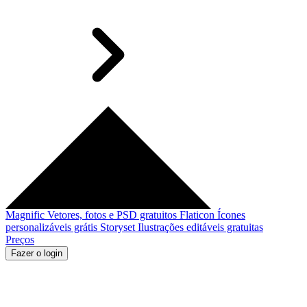
Magnific
Vetores, fotos e PSD gratuitos
Flaticon
Ícones
personalizáveis grátis
Storyset
Ilustrações editáveis gratuitas
Preços
Fazer o login