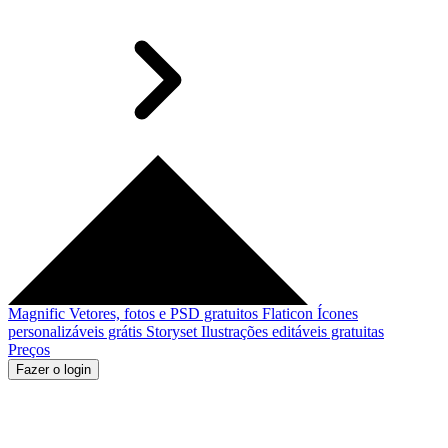
Magnific
Vetores, fotos e PSD gratuitos
Flaticon
Ícones
personalizáveis grátis
Storyset
Ilustrações editáveis gratuitas
Preços
Fazer o login