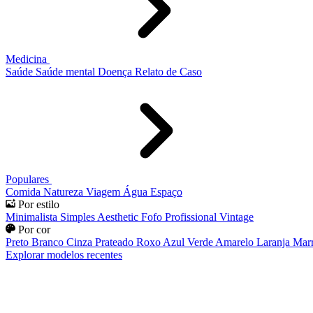
Medicina
Saúde
Saúde mental
Doença
Relato de Caso
Populares
Comida
Natureza
Viagem
Água
Espaço
Por estilo
Minimalista
Simples
Aesthetic
Fofo
Profissional
Vintage
Por cor
Preto
Branco
Cinza
Prateado
Roxo
Azul
Verde
Amarelo
Laranja
Mar
Explorar modelos recentes