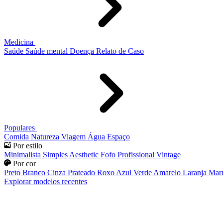
Medicina
Saúde
Saúde mental
Doença
Relato de Caso
Populares
Comida
Natureza
Viagem
Água
Espaço
Por estilo
Minimalista
Simples
Aesthetic
Fofo
Profissional
Vintage
Por cor
Preto
Branco
Cinza
Prateado
Roxo
Azul
Verde
Amarelo
Laranja
Mar
Explorar modelos recentes