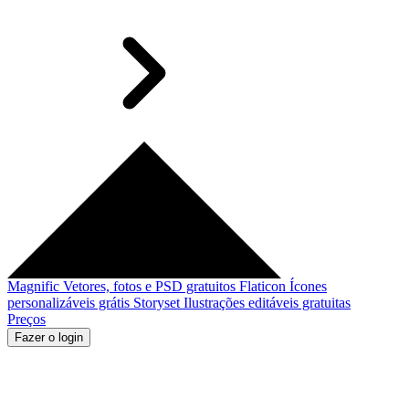
Magnific
Vetores, fotos e PSD gratuitos
Flaticon
Ícones
personalizáveis grátis
Storyset
Ilustrações editáveis gratuitas
Preços
Fazer o login